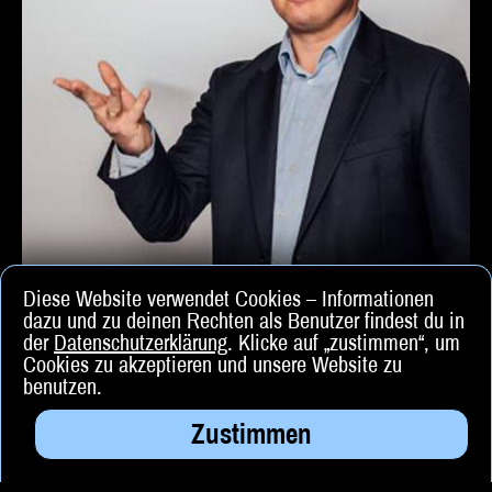
Diese Website verwendet Cookies – Informationen
Sven Köcher
dazu und zu deinen Rechten als Benutzer findest du in
Unterhaltungskünstler & Zauberer in Darmstadt.
der
Datenschutzerklärung
. Klicke auf „zustimmen“, um
Cookies zu akzeptieren und unsere Website zu
benutzen.
Der Zauberer aus Darmstadt verzaubert Kinder, Erwachsene
und Unternehmen. Stand-Up, Close-Up & Walk-Around vom
Geburtstag bis zur Weihnachtsfeier.
Zustimmen