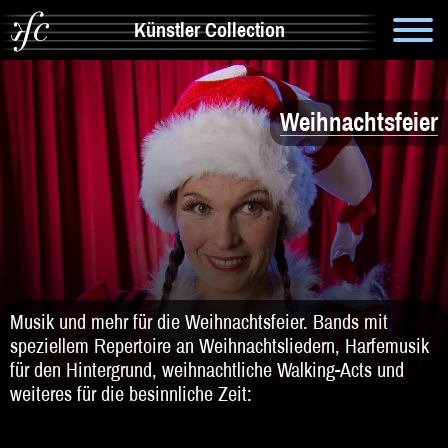
Künstler Collection
Suche
Weihnachtsfeier
Info
Artistik & Tanz
Bands
Solomusiker
Zauberer & Co
Musik und mehr für die Weihnachtsfeier. Bands mit
speziellem Repertoire an Weihnachtsliedern, Harfemusik
Alleinunterhalter
für den Hintergrund, weihnachtliche Walking-Acts und
weiteres für die besinnliche Zeit:
Comedy