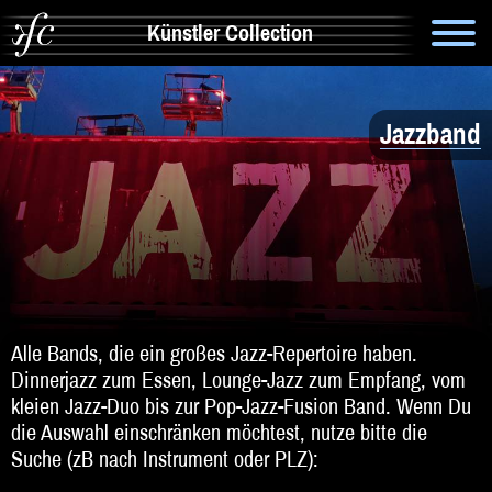
Künstler Collection
Suche
Jazzband
Info
Artistik & Tanz
Bands
Solomusiker
Zauberer & Co
Alle Bands, die ein großes Jazz-Repertoire haben.
Dinnerjazz zum Essen, Lounge-Jazz zum Empfang, vom
Alleinunterhalter
kleien Jazz-Duo bis zur Pop-Jazz-Fusion Band. Wenn Du
die Auswahl einschränken möchtest, nutze bitte die
Comedy
Suche (zB nach Instrument oder PLZ):