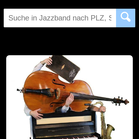
DJ
Hochzeitsband
Jazz & Swing
Klassische Musik
Latin & Salsa
Oktoberfestband
Rockband
Schlagerband
Walk-Act
Weltmusik
Sonstiges