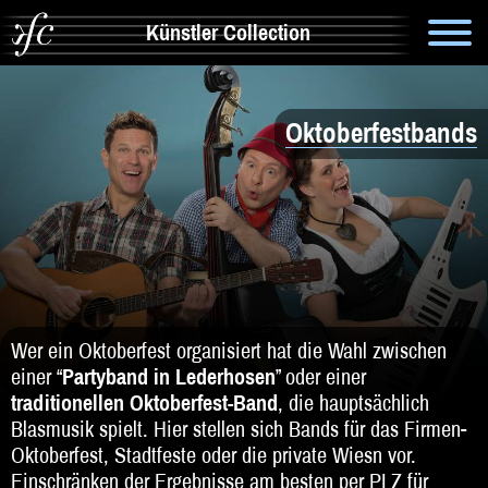
Künstler Collection
Suche
Oktoberfestbands
Info
Artistik & Tanz
Bands
Solomusiker
Zauberer & Co
Wer ein Oktoberfest organisiert hat die Wahl zwischen
einer “
Partyband in Lederhosen
” oder einer
Alleinunterhalter
traditionellen Oktoberfest-Band
, die hauptsächlich
Blasmusik spielt. Hier stellen sich Bands für das Firmen-
Comedy
Oktoberfest, Stadtfeste oder die private Wiesn vor.
Einschränken der Ergebnisse am besten per PLZ für