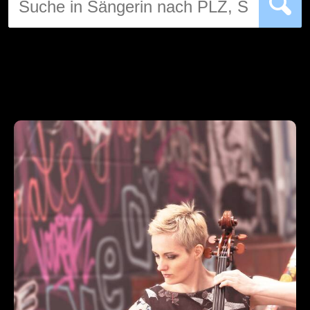
DJ
Hochzeitsband
Jazz & Swing
Klassische Musik
Latin & Salsa
Oktoberfestband
Rockband
Schlagerband
Walk-Act
Weltmusik
Sonstiges