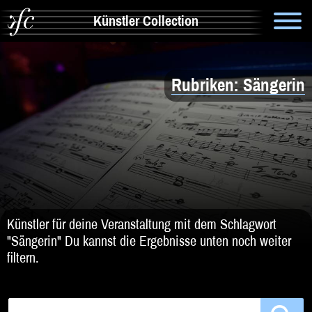
Künstler Collection
Suche
Rubriken: Sängerin
Info
Artistik & Tanz
Bands
Solomusiker
Zauberer & Co
Künstler für deine Veranstaltung mit dem Schlagwort
"Sängerin" Du kannst die Ergebnisse unten noch weiter
Alleinunterhalter
filtern.
Comedy