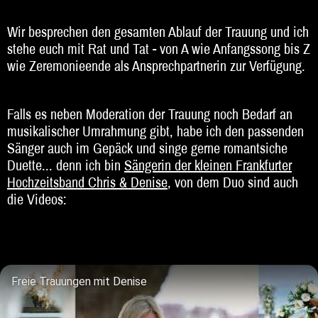
Beratung
Wir besprechen den gesamten Ablauf der Trauung und ich
stehe euch mit Rat und Tat - von A wie Anfangssong bis Z
Impressum
wie Zeremonieende als Ansprechpartnerin zur Verfügung.
Falls es neben Moderation der Trauung noch Bedarf an
musikalischer Umrahmung gibt, habe ich den passenden
Sänger auch im Gepäck und singe gerne romantsiche
Duette... denn ich bin
Sängerin der kleinen Frankfurter
Hochzeitsband Chris & Denise
, von dem Duo sind auch
die Videos:
Freie Trauungen mit Denise
Kleine Hochzeitsband Frankfurt - Hochzeit-Demo