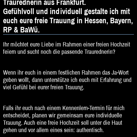
Traurednerin aus Frankfurt.
DJ
Gefühlvoll und individuell gestalte ich mit
Hochzeitsband
euch eure freie Trauung in Hessen, Bayern,
Jazz & Swing
RP & BaWü.
Klassische Musik
Ihr möchtet eure Liebe im Rahmen einer freien Hochzeit
feiern und sucht noch die passende Traurednerin?
Latin & Salsa
Oktoberfestband
Wenn ihr euch in einem festlichen Rahmen das Ja-Wort
geben wollt, dann unterstütze ich euch mit Erfahrung und
Rockband
viel Gefühl bei eurer freien Trauung.
Schlagerband
Walk-Act
Falls ihr euch nach einem Kennenlern-Termin für mich
entscheidet, planen wir gemeinsam eure individuelle
Weltmusik
Trauung. Auch eine freie Hochzeit soll unter die Haut
gehen und vor allem eines sein: authentisch.
Sonstiges