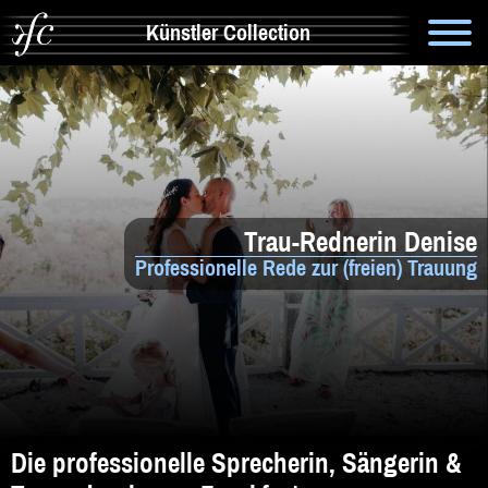
Künstler Collection
Suche
Info
Artistik & Tanz
Trau-Rednerin Denise
Bands
Professionelle Rede zur (freien) Trauung
Solomusiker
Zauberer & Co
Alleinunterhalter
Comedy
Die professionelle Sprecherin, Sängerin &