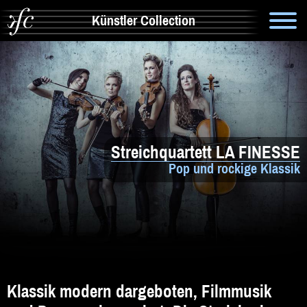
Künstler Collection
Suche
Info
Artistik & Tanz
Streichquartett LA FINESSE
Bands
Pop und rockige Klassik
Solomusiker
Zauberer & Co
Alleinunterhalter
Comedy
Klassik modern dargeboten, Filmmusik