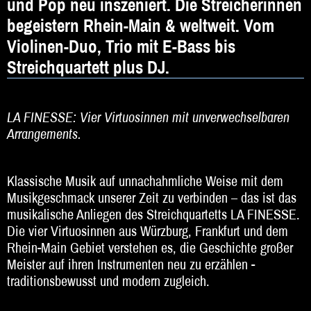
und Pop neu inszeniert. Die Streicherinnen
DJ
begeistern Rhein-Main & weltweit. Vom
Hochzeitsband
Violinen-Duo, Trio mit E-Bass bis
Jazz & Swing
Streichquartett plus DJ.
Klassische Musik
LA FINESSE: Vier Virtuosinnen mit unverwechselbaren
Latin & Salsa
Arrangements.
Oktoberfestband
Klassische Musik auf unnachahmliche Weise mit dem
Rockband
Musikgeschmack unserer Zeit zu verbinden – das ist das
Schlagerband
musikalische Anliegen des Streichquartetts LA FINESSE.
Die vier Virtuosinnen aus Würzburg, Frankfurt und dem
Walk-Act
Rhein-Main Gebiet verstehen es, die Geschichte großer
Meister auf ihren Instrumenten neu zu erzählen -
Weltmusik
traditionsbewusst und modern zugleich.
Sonstiges