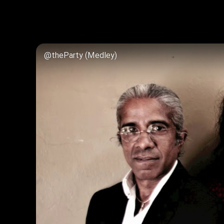
@theParty (Medley)