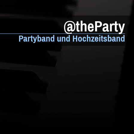
Weltmusik
Sonstiges
@theParty
Beratung
Partyband und Hochzeitsband
Impressum