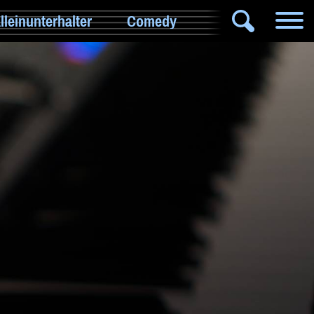
lleinunterhalter
Comedy
DJ
Hochzeitsband
Jazz & Swing
Klassische Musik
Latin & Salsa
Oktoberfestband
Rockband
Schlagerband
Walk-Act