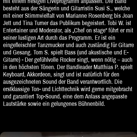
mit einem riesigen Liveprogramm anpassen. Die Band
besteht aus der Sängerin und Gitarristin Susi S., welche
Beratung
mit einer Stimmvielfalt von Marianne Rosenberg bis Joan
Jett und Tina Turner das Publikum begeistert. Tobi W. ist
Impressum
Entertainer und Moderator, als „Chef on stage“ führt er mit
seiner lustigen Art durch das Programm. Er ist ein
eingefleischter Tanzmucker und auch zuständig für Gitarre
und Gesang. Tom S. spielt Bass (und akustische und E-
Gitarre) - Der gefühlvolle Rocker singt, wenn nötig – auch
in den höchsten Tönen. Der Bandleader Matthias P. spielt
Keyboard, Akkordeon, singt und ist natürlich für den
ausgezeichneten Sound der Band verantwortlich. Die
erstklassige Ton- und Lichttechnik wird gerne mitgebracht
und garantiert Top-Sound, eine dem Anlass angepasste
Lautstärke sowie ein gelungenes Bühnenbild.