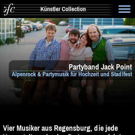
Künstler Collection
Suche
Info
Artistik & Tanz
Partyband Jack Point
Bands
Alpenrock & Partymusik für Hochzeit und Stadlfest
Solomusiker
Zauberer & Co
Alleinunterhalter
Comedy
Vier Musiker aus Regensburg, die jede