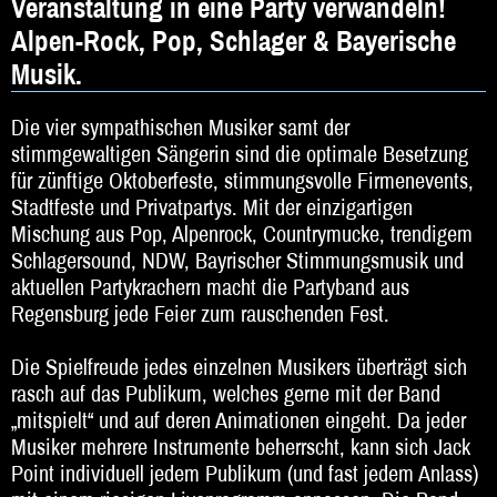
Veranstaltung in eine Party verwandeln!
DJ
Alpen-Rock, Pop, Schlager & Bayerische
Hochzeitsband
Musik.
Jazz & Swing
Die vier sympathischen Musiker samt der
Klassische Musik
stimmgewaltigen Sängerin sind die optimale Besetzung
für zünftige Oktoberfeste, stimmungsvolle Firmenevents,
Latin & Salsa
Stadtfeste und Privatpartys. Mit der einzigartigen
Mischung aus Pop, Alpenrock, Countrymucke, trendigem
Oktoberfestband
Schlagersound, NDW, Bayrischer Stimmungsmusik und
aktuellen Partykrachern macht die Partyband aus
Rockband
Regensburg jede Feier zum rauschenden Fest.
Schlagerband
Die Spielfreude jedes einzelnen Musikers überträgt sich
Walk-Act
rasch auf das Publikum, welches gerne mit der Band
„mitspielt“ und auf deren Animationen eingeht. Da jeder
Weltmusik
Musiker mehrere Instrumente beherrscht, kann sich Jack
Point individuell jedem Publikum (und fast jedem Anlass)
Sonstiges