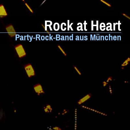
Weltmusik
Sonstiges
Rock at Heart
Beratung
Party-Rock-Band aus München
Impressum