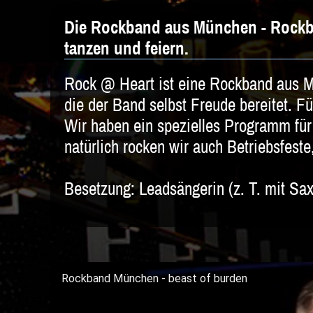
Die Rockband aus München - Rockba
tanzen und feiern.
Rock @ Heart ist eine Rockband aus M
die der Band selbst Freude bereitet. Fü
Wir haben ein spezielles Programm für
natürlich rocken wir auch Betriebsfeste
Besetzung: Leadsängerin (z. T. mit S
Rockband München - beast of burden
Loading...
Rockband München - bed of roses