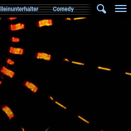
lleinunterhalter
Comedy
DJ
Hochzeitsband
Jazz & Swing
Klassische Musik
Latin & Salsa
Oktoberfestband
Rockband
Schlagerband
Walk-Act