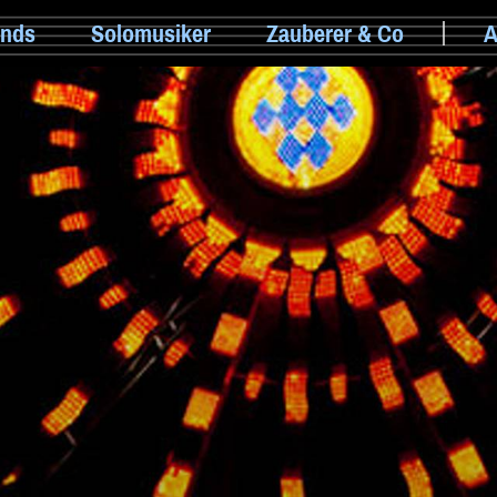
nds
Solomusiker
Zauberer & Co
A