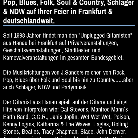
Pop, Blues, Folk, Soul & Country, Schlager
DJ
& NDW auf Ihrer Feier in Frankfurt &
Hochzeitsband
deutschlandweit.
Jazz & Swing
Seit 1998 Jahren findet man den "Unplugged Gitarristen"
Klassische Musik
aus Hanau bei Frankfurt auf Privatveranstaltungen,
Geschäftsveranstaltungen, Stadtfesten und
Latin & Salsa
Karnevalveranstaltungen im gesamten Bundesgebiet.
Oktoberfestband
Die Musikrichtungen von J.Sanders reichen von Rock,
Pop, Blues über Folk und Soul bis hin zu Country......aber
Rockband
auch Schlager, NDW und Partymusik.
Schlagerband
Der Gitarrist aus Hanau spielt auf der Gitarre und singt
Walk-Act
Hits von Interpreten wie: Cat Stevens, Manfred Mann´s
Earth Band, C.C.R., Janis Joplin, Wet Wet Wet, Poison,
Weltmusik
Kenny Logins, Katharina & The Waves, Eagles, Rolling
Stones, Beatles, Tracy Chapman, Slade, John Denver,
Sonstiges