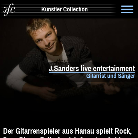
Künstler Collection
Suche
Info
Artistik & Tanz
J.Sanders live entertainment
Bands
Gitarrist und Sänger
Solomusiker
Zauberer & Co
Alleinunterhalter
Comedy
Der Gitarrenspieler aus Hanau spielt Rock,