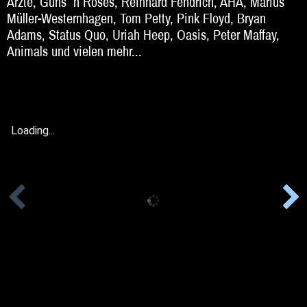
Ärzte, Guns ´n Roses, Reinhard Fendrich, AHA, Marius
Müller-Westernhagen, Tom Petty, Pink Floyd, Bryan
Beratung
Adams, Status Quo, Uriah Heep, Oasis, Peter Maffay,
Animals und vielen mehr...
Impressum
Loading...
Loading...