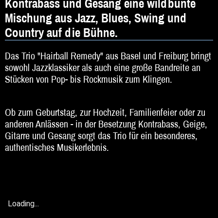
Kontrabass und Gesang eine wildbunte
DJ
Mischung aus Jazz, Blues, Swing und
Hochzeitsband
Country auf die Bühne.
Jazz & Swing
Das Trio "Hairball Remedy" aus Basel und Freiburg bringt
Klassische Musik
sowohl Jazzklassiker als auch eine große Bandreite an
Stücken von Pop- bis Rockmusik zum Klingen.
Latin & Salsa
Oktoberfestband
Ob zum Geburtstag, zur Hochzeit, Familienfeier oder zu
anderen Anlässen - in der Besetzung Kontrabass, Geige,
Rockband
Gitarre und Gesang sorgt das Trio für ein besonderes,
authentisches Musikerlebnis.
Schlagerband
Walk-Act
Weltmusik
Loading...
Loading...
Das Graurotgrüne Großstadtlied
Der Fuchs
Trio Hairball Remedy - Jazz, Swing, Blues aus Basel / Freiburg
Sonstiges