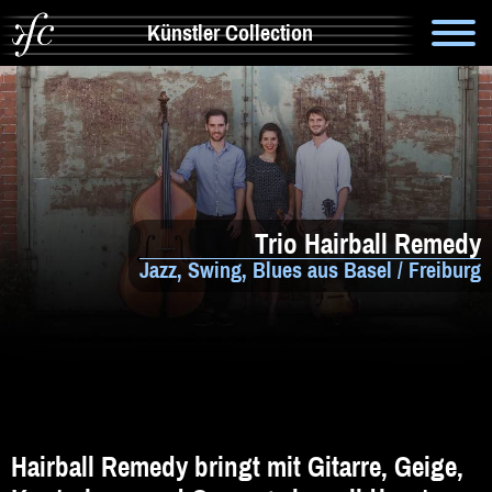
Künstler Collection
Suche
Info
Artistik & Tanz
Trio Hairball Remedy
Bands
Jazz, Swing, Blues aus Basel / Freiburg
Solomusiker
Zauberer & Co
Alleinunterhalter
Comedy
Hairball Remedy bringt mit Gitarre, Geige,