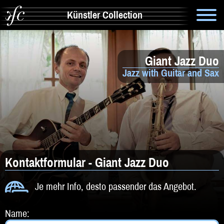
Künstler Collection
Suche
Giant Jazz Duo
Info
Jazz with Guitar and Sax
Artistik & Tanz
Bands
Solomusiker
Zauberer & Co
Kontaktformular - Giant Jazz Duo
Alleinunterhalter
Je mehr Info, desto passender das Angebot.
Comedy
Name: