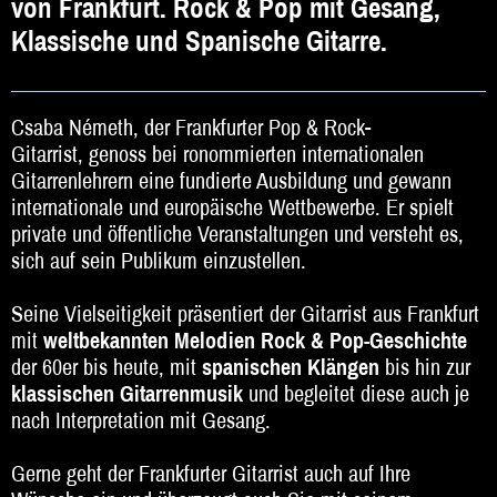
von Frankfurt. Rock & Pop mit Gesang,
DJ
Klassische und Spanische Gitarre.
Hochzeitsband
Jazz & Swing
Csaba Németh, der Frankfurter Pop & Rock-
Klassische Musik
Gitarrist, genoss bei ronommierten internationalen
Gitarrenlehrern eine fundierte Ausbildung und gewann
Latin & Salsa
internationale und europäische Wettbewerbe. Er spielt
private und öffentliche Veranstaltungen und versteht es,
Oktoberfestband
sich auf sein Publikum einzustellen.
Rockband
Seine Vielseitigkeit präsentiert der Gitarrist aus Frankfurt
mit
Schlagerband
weltbekannten Melodien Rock & Pop-Geschichte
der 60er bis heute, mit
spanischen Klängen
bis hin zur
Walk-Act
klassischen Gitarrenmusik
und begleitet diese auch je
nach Interpretation mit Gesang.
Weltmusik
Gerne geht der Frankfurter Gitarrist auch auf Ihre
Sonstiges