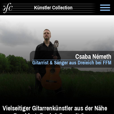
Künstler Collection
Suche
Info
Artistik & Tanz
Csaba Németh
Bands
Gitarrist & Sänger aus Dreieich bei FFM
Solomusiker
Zauberer & Co
Alleinunterhalter
Comedy
Vielseitiger Gitarrenkünstler aus der Nähe