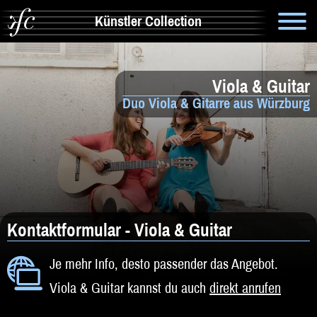
Künstler Collection
Suche
Viola & Guitar
Info
Duo Viola & Gitarre aus Würzburg
Artistik & Tanz
Bands
Solomusiker
Zauberer & Co
Kontaktformular - Viola & Guitar
Alleinunterhalter
Je mehr Info, desto passender das Angebot.
Viola & Guitar kannst du auch
direkt anrufen
Comedy