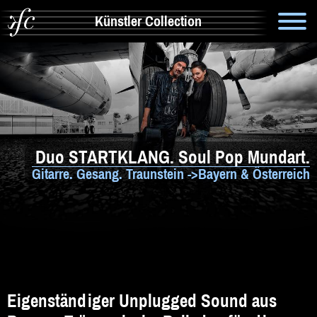
Künstler Collection
Suche
Info
Artistik & Tanz
Duo STARTKLANG. Soul Pop Mundart.
Bands
Gitarre. Gesang. Traunstein ->Bayern & Österreich
Solomusiker
Zauberer & Co
Alleinunterhalter
Comedy
Eigenständiger Unplugged Sound aus