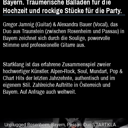
Bayern. Träumerische Balladen für die
DJ
Hochzeit und rockige Stücke für die Party.
Hochzeitsband
Gregor Jamnig (Guitar) & Alexandra Bauer (Vocal), das
Jazz & Swing
Duo aus Traunstein (zwischen Rosenheim und Passau) in
Bayern zeichnet sich durch die Soulige, powervolle
Klassische Musik
Stimme und professionelle Gitarre aus.
Latin & Salsa
Oktoberfestband
Startklang ist das erfahrene Zusammenspiel zweier
hochwertiger Künstler. Alpen-Rock, Soul, Mundart, Pop &
Rockband
Chart Hits der letzten Jahrzehnte, authentisch und im
eigenem Stil. Zahlreiche Auftritte in Österreich und
Schlagerband
Bayern. Auf Anfrage auch weltweit.
Walk-Act
Weltmusik
Sonstiges
Unplugged Rosenheim, Bayern, Passau: Duo STARTKLANG. Soul Pop Mundart. Aus Traunstein.
Gitarre. Gesang. Aus Traunstein für Bayern & Österreich: Duo STARTKLANG. Soul Mundart, Alpen-Rock