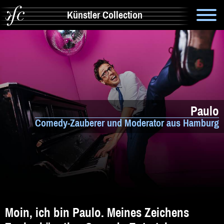
Künstler Collection
Suche
Info
Artistik & Tanz
Paulo
Bands
Comedy-Zauberer und Moderator aus Hamburg
Solomusiker
Zauberer & Co
Alleinunterhalter
Comedy
Moin, ich bin Paulo. Meines Zeichens