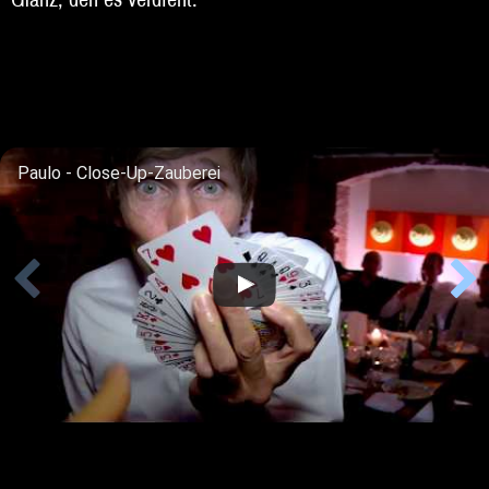
Beratung
Impressum
Paulo - Close-Up-Zauberei
Paulo - Familienprogramm