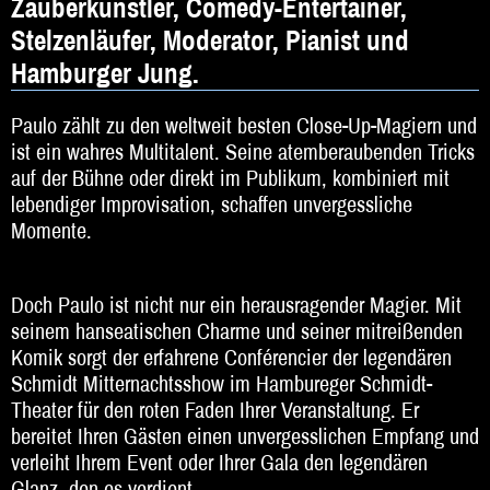
Zauberkünstler, Comedy-Entertainer,
DJ
Stelzenläufer, Moderator, Pianist und
Hochzeitsband
Hamburger Jung.
Jazz & Swing
Paulo zählt zu den weltweit besten Close-Up-Magiern und
Klassische Musik
ist ein wahres Multitalent. Seine atemberaubenden Tricks
auf der Bühne oder direkt im Publikum, kombiniert mit
Latin & Salsa
lebendiger Improvisation, schaffen unvergessliche
Momente.
Oktoberfestband
Rockband
Doch Paulo ist nicht nur ein herausragender Magier. Mit
seinem hanseatischen Charme und seiner mitreißenden
Schlagerband
Komik sorgt der erfahrene Conférencier der legendären
Walk-Act
Schmidt Mitternachtsshow im Hambureger Schmidt-
Theater für den roten Faden Ihrer Veranstaltung. Er
Weltmusik
bereitet Ihren Gästen einen unvergesslichen Empfang und
verleiht Ihrem Event oder Ihrer Gala den legendären
Sonstiges
Glanz, den es verdient.